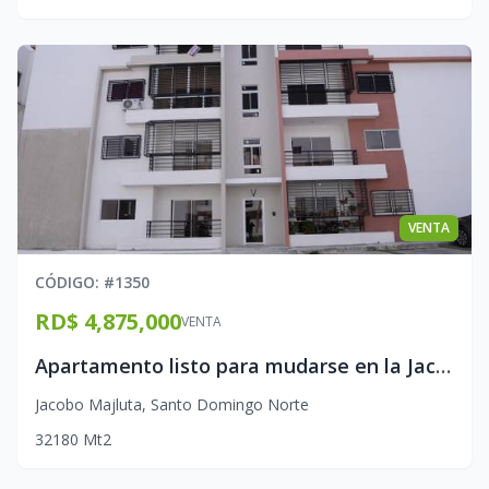
VENTA
CÓDIGO
: #
1350
RD$ 4,875,000
VENTA
Apartamento listo para mudarse en la Jacobo Majluta
Jacobo Majluta
,
Santo Domingo Norte
3
2
1
80
Mt2