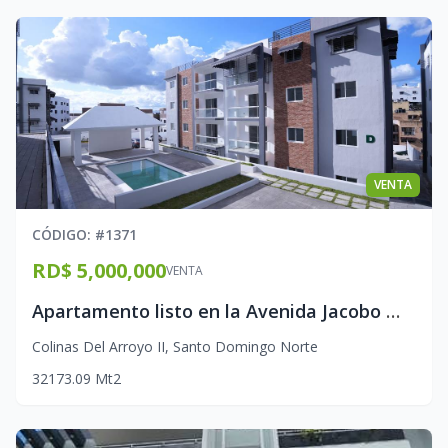
VENTA
CÓDIGO
: #
1371
RD$ 5,000,000
VENTA
Apartamento listo en la Avenida Jacobo Majluta
Colinas Del Arroyo II
,
Santo Domingo Norte
3
2
1
73.09
Mt2