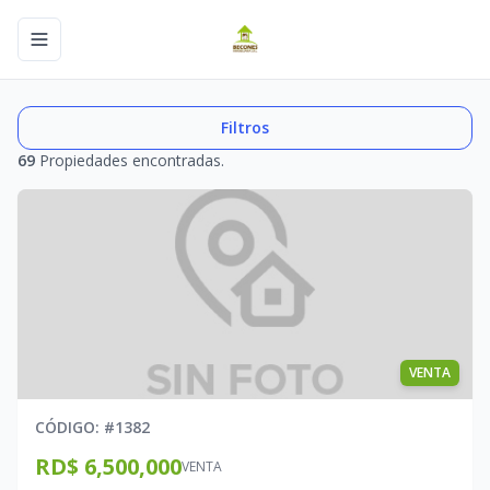
Toggle navigation menu
Filtros
69
Propiedades encontradas.
VENTA
CÓDIGO
: #
1382
RD$ 6,500,000
VENTA