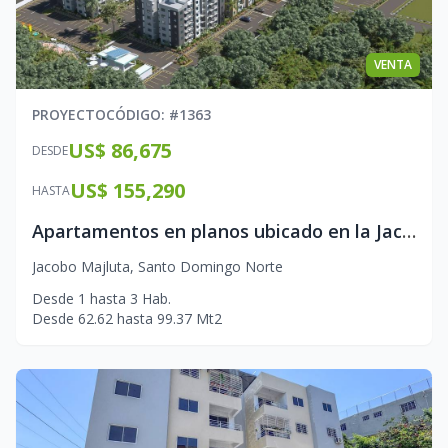
VENTA
PROYECTO
CÓDIGO
: #
1363
US$ 86,675
DESDE
US$ 155,290
HASTA
Apartamentos en planos ubicado en la Jacobo Majluta
Jacobo Majluta
,
Santo Domingo Norte
Desde
1
hasta
3
Hab.
Desde
62.62
hasta
99.37
Mt2