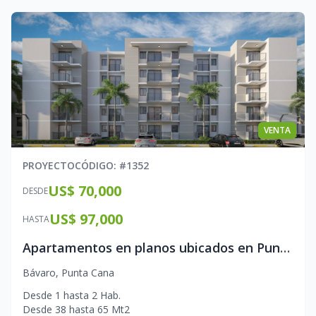
VENTA
PROYECTO
CÓDIGO
: #
1352
US$ 70,000
DESDE
US$ 97,000
HASTA
Apartamentos en planos ubicados en Punta Cana
Bávaro
,
Punta Cana
Desde
1
hasta
2
Hab.
Desde
38
hasta
65
Mt2