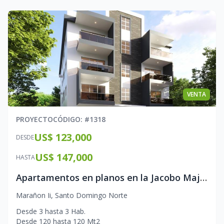
VENTA
PROYECTO
CÓDIGO
: #
1318
US$ 123,000
DESDE
US$ 147,000
HASTA
Apartamentos en planos en la Jacobo Majluta
Marañon Ii
,
Santo Domingo Norte
Desde
3
hasta
3
Hab.
Desde
120
hasta
120
Mt2