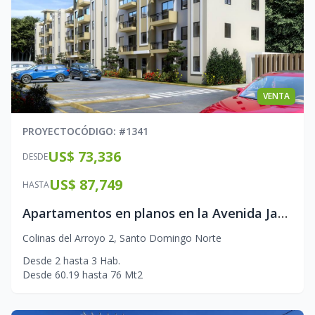
VENTA
PROYECTO
CÓDIGO
: #
1341
US$ 73,336
DESDE
US$ 87,749
HASTA
Apartamentos en planos en la Avenida Jacobo Majluta
Colinas del Arroyo 2
,
Santo Domingo Norte
Desde
2
hasta
3
Hab.
Desde
60.19
hasta
76
Mt2