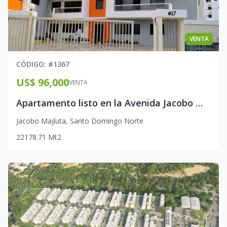
VENTA
CÓDIGO
: #
1367
US$ 96,000
VENTA
Apartamento listo en la Avenida Jacobo Majluta
Jacobo Majluta
,
Santo Domingo Norte
2
2
1
78.71
Mt2