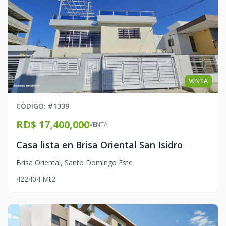
VENTA
CÓDIGO
: #
1339
RD$ 17,400,000
VENTA
Casa lista en Brisa Oriental San Isidro
Brisa Oriental
,
Santo Domingo Este
4
2
2
404
Mt2