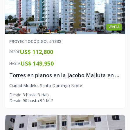
VENTA
PROYECTO
CÓDIGO
: #
1332
US$ 112,800
DESDE
US$ 149,950
HASTA
Torres en planos en la Jacobo Majluta en ciudad modelo
Ciudad Modelo
,
Santo Domingo Norte
Desde
3
hasta
3
Hab.
Desde
90
hasta
90
Mt2