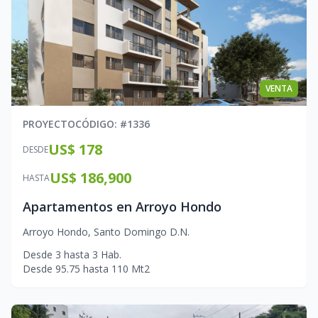
VENTA
PROYECTO
CÓDIGO
: #
1336
US$ 178
DESDE
US$ 186,900
HASTA
Apartamentos en Arroyo Hondo
Arroyo Hondo
,
Santo Domingo D.N.
Desde
3
hasta
3
Hab.
Desde
95.75
hasta
110
Mt2