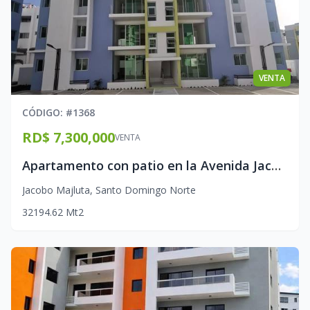
VENTA
CÓDIGO
: #
1368
RD$ 7,300,000
VENTA
Apartamento con patio en la Avenida Jacobo Majluta
Jacobo Majluta
,
Santo Domingo Norte
3
2
1
94.62
Mt2