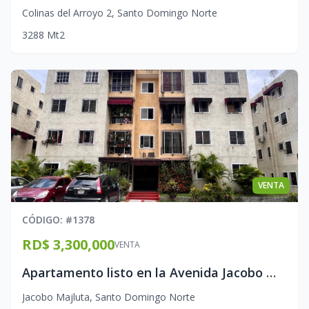
Colinas del Arroyo 2
,
Santo Domingo Norte
3
2
88
Mt2
VENTA
CÓDIGO
: #
1378
RD$ 3,300,000
VENTA
Apartamento listo en la Avenida Jacobo Majluta
Jacobo Majluta
,
Santo Domingo Norte