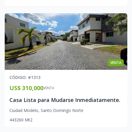
VENTA
CÓDIGO
: #
1313
US$ 310,000
VENTA
Casa Lista para Mudarse Inmediatamente.
Ciudad Modelo
,
Santo Domingo Norte
4
4
3
260
Mt2