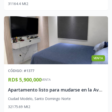
3
1
1
64.4
Mt2
VENTA
CÓDIGO
: #
1377
RD$ 5,900,000
VENTA
Apartamento listo para mudarse en la Avenida Jacobo Majluta
Ciudad Modelo
,
Santo Domingo Norte
3
2
1
75.69
Mt2