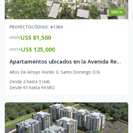
VENTA
PROYECTO
CÓDIGO
: #
1364
US$ 81,500
DESDE
US$ 125,000
HASTA
Apartamentos ubicados en la Avenida República de Colombia
Altos De Arroyo Hondo II
,
Santo Domingo D.N.
Desde
2
hasta
3
Hab.
Desde
65
hasta
94
Mt2