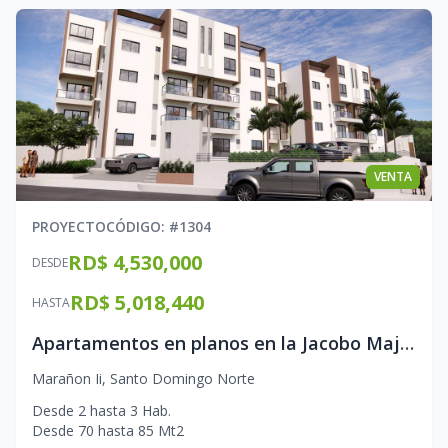
VENTA
PROYECTO
CÓDIGO
: #
1304
RD$ 4,530,000
DESDE
RD$ 5,018,440
HASTA
Apartamentos en planos en la Jacobo Majluta
Marañon Ii
,
Santo Domingo Norte
Desde
2
hasta
3
Hab.
Desde
70
hasta
85
Mt2