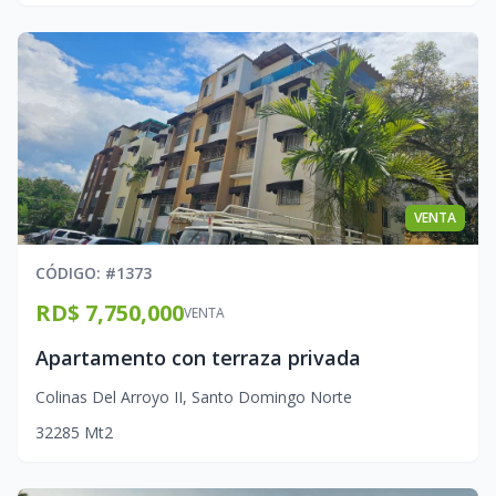
VENTA
CÓDIGO
: #
1373
RD$ 7,750,000
VENTA
Apartamento con terraza privada
Colinas Del Arroyo II
,
Santo Domingo Norte
3
2
2
85
Mt2