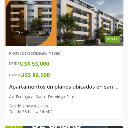
VENTA
PROYECTO
CÓDIGO
: #
1360
US$ 53,000
DESDE
US$ 86,000
HASTA
Apartamentos en planos ubicados en san isidro
Av. Ecológica
,
Santo Domingo Este
Desde
2
hasta
2
Hab.
Desde
58
hasta
64
Mt2