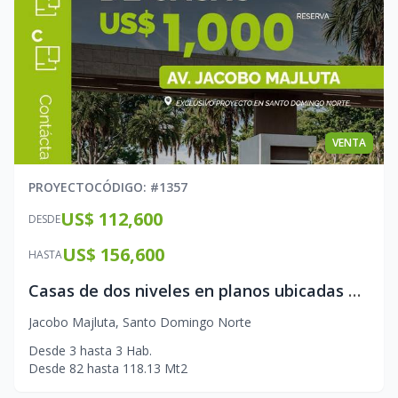
VENTA
PROYECTO
CÓDIGO
: #
1357
US$ 112,600
DESDE
US$ 156,600
HASTA
Casas de dos niveles en planos ubicadas en la avenida Jacobo Majluta
Jacobo Majluta
,
Santo Domingo Norte
Desde
3
hasta
3
Hab.
Desde
82
hasta
118.13
Mt2