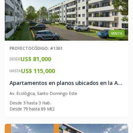
VENTA
PROYECTO
CÓDIGO
: #
1361
US$ 81,000
DESDE
US$ 115,000
HASTA
Apartamentos en planos ubicados en la Avenida Ecologica
Av. Ecológica
,
Santo Domingo Este
Desde
3
hasta
3
Hab.
Desde
79
hasta
89
Mt2