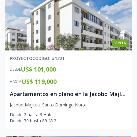
VENTA
PROYECTO
CÓDIGO
: #
1321
US$ 101,000
DESDE
US$ 119,000
HASTA
Apartamentos en plano en la Jacobo Majluta
Jacobo Majluta
,
Santo Domingo Norte
Desde
2
hasta
3
Hab.
Desde
70
hasta
89
Mt2