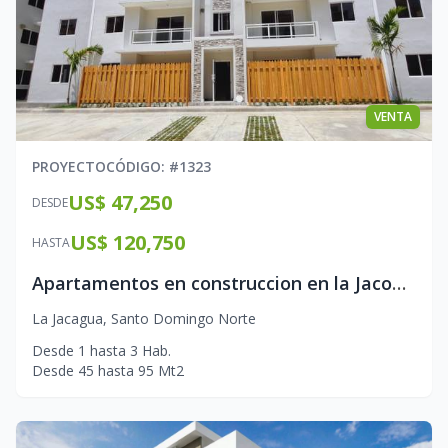
VENTA
PROYECTO
CÓDIGO
: #
1323
US$ 47,250
DESDE
US$ 120,750
HASTA
Apartamentos en construccion en la Jacobo Majluta
La Jacagua
,
Santo Domingo Norte
Desde
1
hasta
3
Hab.
Desde
45
hasta
95
Mt2