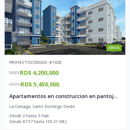
VENTA
PROYECTO
CÓDIGO
: #
1320
RD$ 4,200,000
DESDE
RD$ 5,450,000
HASTA
Apartamentos en construccion en pantoja Santo Domingo Oeste
La Cienaga
,
Santo Domingo Oeste
Desde
2
hasta
3
Hab.
Desde
87.57
hasta
105.31
Mt2