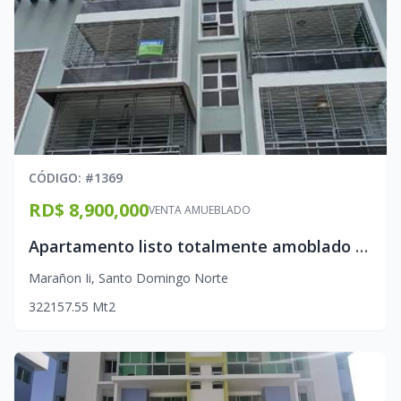
CÓDIGO
: #
1369
RD$ 8,900,000
VENTA AMUEBLADO
Apartamento listo totalmente amoblado en la Jacobo Majluta
Marañon Ii
,
Santo Domingo Norte
3
2
2
157.55
Mt2