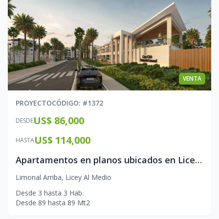
VENTA
PROYECTO
CÓDIGO
: #
1372
US$ 86,000
DESDE
US$ 114,000
HASTA
Apartamentos en planos ubicados en Licey Al Medio
Limonal Arriba
,
Licey Al Medio
Desde
3
hasta
3
Hab.
Desde
89
hasta
89
Mt2