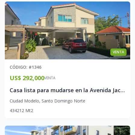
VENTA
CÓDIGO
: #
1346
US$ 292,000
VENTA
Casa lista para mudarse en la Avenida Jacobo Majluta
Ciudad Modelo
,
Santo Domingo Norte
4
3
4
212
Mt2