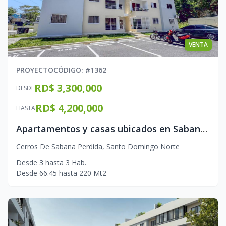
VENTA
PROYECTO
CÓDIGO
: #
1362
RD$ 3,300,000
DESDE
RD$ 4,200,000
HASTA
Apartamentos y casas ubicados en Sabana Perdida
Cerros De Sabana Perdida
,
Santo Domingo Norte
Desde
3
hasta
3
Hab.
Desde
66.45
hasta
220
Mt2