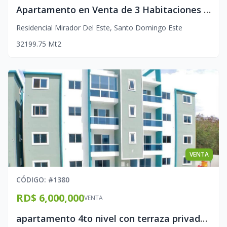
Apartamento en Venta de 3 Habitaciones con Terraza Privada | 4to Piso | Mirador del Este, Autopista de San Isidro
Residencial Mirador Del Este
,
Santo Domingo Este
3
2
1
99.75
Mt2
VENTA
CÓDIGO
: #
1380
RD$ 6,000,000
VENTA
apartamento 4to nivel con terraza privada en la Avenida Jacobo Majluta