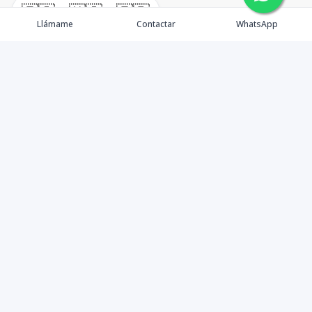
🇪🇸
🇺🇸
🇫🇷
Llámame
Contactar
WhatsApp
Becones Inmobiliaria inicia sus operaciones en
septiembre del 2014 con el objetivo de mejorar la
experiencia de compra de inmuebles, principalmente
en la Av. Jacobo Majluta. Nos distinguimos por dar un
servicio al cliente excepcional, ofreciendo las mejores
opciones del mercado a nivel inmobiliario previamente
inspeccionadas por nuestro equipo de experto para
garantizar la mejor inversión.