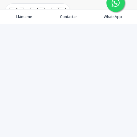
🇪🇸
🇺🇸
🇫🇷
Llámame
Contactar
WhatsApp
Becones Inmobiliaria inicia sus operaciones en
septiembre del 2014 con el objetivo de mejorar la
experiencia de compra de inmuebles, principalmente
en la Av. Jacobo Majluta. Nos distinguimos por dar un
servicio al cliente excepcional, ofreciendo las mejores
opciones del mercado a nivel inmobiliario previamente
inspeccionadas por nuestro equipo de experto para
garantizar la mejor inversión.