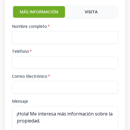
3
2
2
96
m2
96
m2
MÁS INFORMACIÓN
VISITA
408
4
2
2
-
1
2
2
1
70
m2
29
m2
Nombre completo
*
Teléfono
*
Correo Electrónico
*
Mensaje