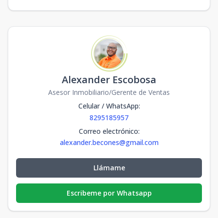
m2
m2
F-202
2
3
2
1
74
3
2
1
74
m2
-
m2
G-102
1
3
2
1
74
3
2
1
74
m2
-
m2
Alexander Escobosa
G-204
Asesor Inmobiliario/Gerente de Ventas
2
3
2
1
82.52
3
2
1
82.52
m2
-
m2
Celular / WhatsApp
:
8295185957
G-301
3
3
2
1
74
Correo electrónico
:
3
2
1
74
m2
-
m2
alexander.becones@gmail.com
G-302
3
3
2
1
74
3
2
1
74
m2
-
m2
Llámame
G-303
3
3
2
1
82.52
Escribeme por Whatsapp
3
2
1
82.52
m2
-
m2
G-304