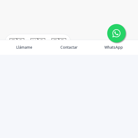
🇪🇸
🇺🇸
🇫🇷
Llámame
Contactar
WhatsApp
Becones Inmobiliaria inicia sus operaciones en
septiembre del 2014 con el objetivo de mejorar la
experiencia de compra de inmuebles, principalmente
en la Av. Jacobo Majluta. Nos distinguimos por dar un